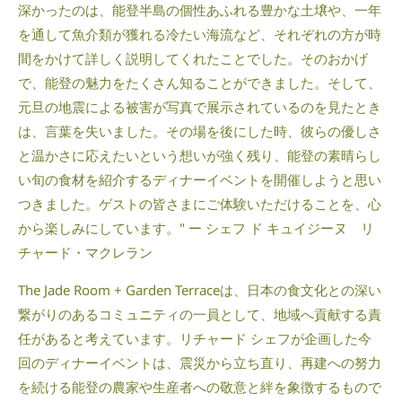
深かったのは、能登半島の個性あふれる豊かな土壌や、一年
を通して魚介類が獲れる冷たい海流など、それぞれの方が時
間をかけて詳しく説明してくれたことでした。そのおかげ
で、能登の魅力をたくさん知ることができました。そして、
元旦の地震による被害が写真で展示されているのを見たとき
は、言葉を失いました。その場を後にした時、彼らの優しさ
と温かさに応えたいという想いが強く残り、能登の素晴らし
い旬の食材を紹介するディナーイベントを開催しようと思い
つきました。ゲストの皆さまにご体験いただけることを、心
から楽しみにしています。" ー シェフ ド キュイジーヌ リ
チャード・マクレラン
The Jade Room + Garden Terraceは、日本の食文化との深い
繋がりのあるコミュニティの一員として、地域へ貢献する責
任があると考えています。リチャード シェフが企画した今
回のディナーイベントは、震災から立ち直り、再建への努力
を続ける能登の農家や生産者への敬意と絆を象徴するもので