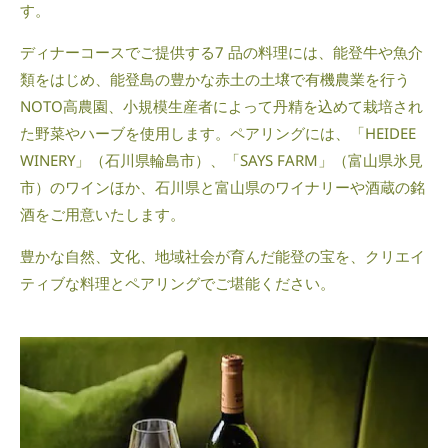
す。
ディナーコースでご提供する7 品の料理には、能登牛や魚介
類をはじめ、能登島の豊かな赤土の土壌で有機農業を行う
NOTO高農園、小規模生産者によって丹精を込めて栽培され
た野菜やハーブを使用します。ペアリングには、「HEIDEE
WINERY」（石川県輪島市）、「SAYS FARM」（富山県氷見
市）のワインほか、石川県と富山県のワイナリーや酒蔵の銘
酒をご用意いたします。
豊かな自然、文化、地域社会が育んだ能登の宝を、クリエイ
ティブな料理とペアリングでご堪能ください。